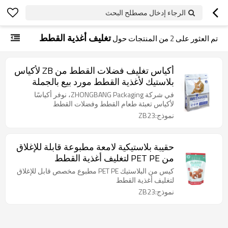
الرجاء إدخال مصطلح البحث
تغليف أغذية القطط
تم العثور على
2
من المنتجات حول
أكياس تغليف فضلات القطط من ZB لأكياس
بلاستيك لأغذية القطط مورد بيع بالجملة
للطباعة حسب الطلب
في شركة ZHONGBANG Packaging، نوفر أكياسًا
لأكياس تعبئة طعام القطط وفضلات القطط
نموذج:ZB23
حقيبة بلاستيكية لامعة مطبوعة قابلة للإغلاق
من PET PE لتغليف أغذية القطط
كيس من البلاستيك PET PE مطبوع مخصص قابل للإغلاق
لتغليف أغذية القطط
نموذج:ZB23