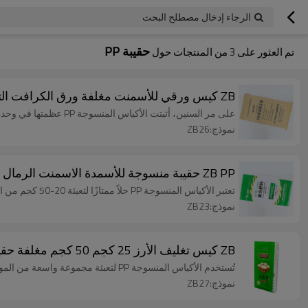
الرجاء إدخال مصطلح البحث
حقيبة PP
تم العثور على
3
من المنتجات حول
ZB كيس ورقي للأسمنت مغلفة ورق الكرافت التعبئة والتغليف PP حقيبة منسوجة مع صمام التعبئة والتغليف مصنع الصين
على مر السنين، أثبتت الأكياس المنسوجة PP عظمتها في وحدة التعبئة والتغليف للعديد من الشركات
نموذج:ZB26
ZB PP حقيبة منسوجة للأسمدة الاسمنت الرمال 25 كجم 50 كجم مغلفة PP حقيبة التعبئة والتغليف المنسوجة الشركة المصنعة الصينية
تعتبر الأكياس المنسوجة PP حلاً ممتازًا لتعبئة 20-50 كجم من المواد الجافة.
نموذج:ZB23
ZB كيس تغليف الأرز 25 كجم 50 كجم مغلفة حقيبة منسوجة من البولي بروبين لتغليف حبوب الأرز والسكر مصنع صيني بالجملة
تُستخدم الأكياس المنسوجة PP لتعبئة مجموعة واسعة من المواد مثل علف الحيوانات والأسمنت والسيراميك والحديث والبذور والرمال وما إلى ذلك.
نموذج:ZB27