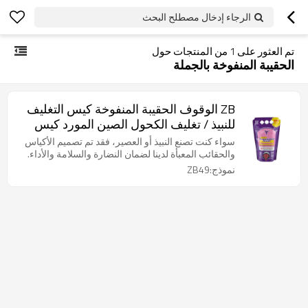
الرجاء إدخال مصطلح البحث
تم العثور على
1
من المنتجات حول
الحقيبة المنفوخة بالجملة
ZB الوقوف الحقيبة المنفوخة كيس التغليف
للنبيذ / تغليف الكحول الصين المورد كيس
التغليف البلاستيكية OEM ODM الشركة
سواء كنت تصنع النبيذ أو العصير، فقد تم تصميم الأكياس
المصنعة
والحقائب المعبأة لدينا لضمان النضارة والسلامة والأداء.
نموذج:ZB49