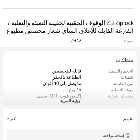
ZB Ziplock الوقوف الحقيبة لحقيبة التعبئة والتغليف
الفارغة القابلة للإغلاق الشاي شعار مخصص مطبوع
ZB12
نموذج
ممتلكات
قابلة للتخصيص
الحجم والسمك
الطباعة بالحفر
الطباعة
ما يصل إلى 10 ألوان
لون الطباعة
15 يوم
موعد التسليم
إكسو، فوب، CFR، سيف
مصطلح التجارة
رؤية المزيد
الصانع
نوع العمل
برك، ادارة الاغذية والعقاقير، ISO9001،
شهادة
نظام تحليل المخاطر
تقييم
أكثر
متاح مجانًا (تكلفة البريد السريع مطلوبة)
عينات
3923210000
رمز النظام المنسق
إضافة مراجعة