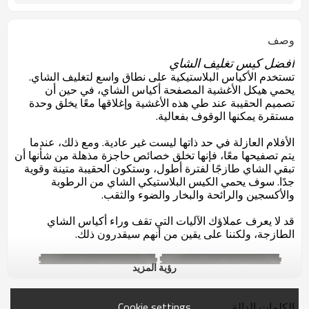
وصف
أفضل كيس تغليف الشاي
تستخدم الأكياس البلاستيكية على نطاق واسع لتغليف الشاي.
يحمي هيكل الأغشية المصفحة أكياس الشاي، في حين أن
تصميم الحقيبة عند طي هذه الأغشية وإغلاقها معًا يخلق وحدة
مستقرة يمكنها الوقوف بفعالية.
الأفلام العازلة في حد ذاتها ليست غير عادية. ومع ذلك، عندما
يتم تصفيحها معًا، فإنها تخلق خصائص حاجزة مذهلة من شأنها أن
تبقي الشاي طازجًا لفترة أطول، وستكون الحقيبة متينة وقوية
جدًا. سوف يحمي الكيس البلاستيكي الشاي من الرطوبة
والأكسجين والرائحة والبخار والضوء والثقب.
قد لا يعرف عملاؤك الآليات التي تقف وراء أكياس الشاي
الطازجة، ولكننا على يقين من أنهم سيقدرون ذلك.
رؤية المزيد
Cookie settings
الكلمات الدالة