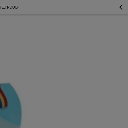
ZB SPOUTED POUCH للتغليف تغليف عصير الفاكهة مصنع ا