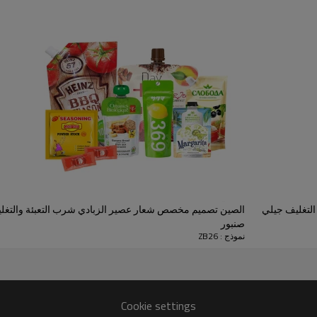
المنتجات عبوات يمكن تعبئتها وتخزينها ونقلها وعرضها وشراؤها واستخ
 التصميم الفريد للأكياس ذات الفوهة بالتعبئة المرنة، إما مباشرة من خ
ضعها بسهولة على أرفف المتاجر من أجل عرض أكثر فعالية وكفاءة. وال
بات. قارن الأكياس ذات الفوهة بالزجاج والبلاستيك الصلب - عندما يتعل
الإضافة إلى كونها فعالة وفعالة من حيث التكلفة، فهي أسهل في الاستخ
حوم، محبطة ومهدرة على حد سواء. من خلال توفير بديل أفضل للتغليف،
 المصنعة OEM ODM تخصيص كيس التغليف جيلي
الصين تصميم مخصص شعار عصير الزبادي شرب التعبئة والتغلي
صنبور
نموذج : ZB26
ديد من هذه الأشياء تعمل بشكل أفضل باستخدام كيس به صنبور للصب.
Cookie settings