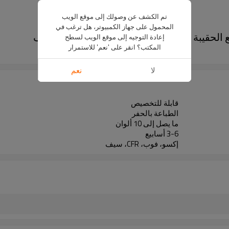
تم الكشف عن وصولك إلى موقع الويب
المحمول على جهاز الكمبيوتر، هل ترغب في
إعادة التوجيه إلى موقع الويب لسطح
المكتب؟ انقر على 'نعم' للاستمرار
ZB26
لا
نعم
قابلة للتخصيص
الطباعة بالحفر
ما يصل إلى 10 ألوان
3-6 أسابيع
إكسو، فوب، CFR، سيف